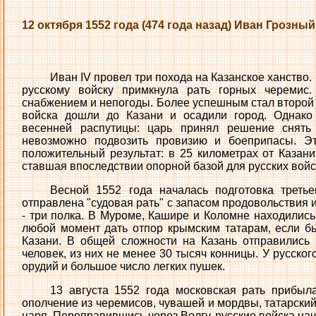
12 октября 1552 года (474 года назад) Иван Грозный
Иван IV провел три похода на Казанское ханство. 
русскому войску примкнула рать горных черемис
снабжением и непогоды. Более успешным стал второй п
войска дошли до Казани и осадили город. Однако 
весенней распутицы: царь принял решение снять 
невозможно подвозить провизию и боеприпасы. Э
положительный результат: в 25 километрах от Казан
ставшая впоследствии опорной базой для русских войс
Весной 1552 года началась подготовка треть
отправлена "судовая рать" с запасом продовольствия 
- три полка. В Муроме, Кашире и Коломне находились
любой момент дать отпор крымским татарам, если б
Казани. В общей сложности на Казань отправились
человек, из них не менее 30 тысяч конницы. У русско
орудий и большое число легких пушек.
13 августа 1552 года московская рать прибы
ополчение из черемисов, чувашей и мордвы, татарский
царя. Переправившись через Волгу, русские войска нач