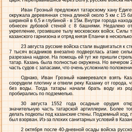
Иван Грозный предложил татарскому хану Едигею
окружала деревянная стена длиной около 5 км с 15 
шириной в 6,5 и глубиной - в 15м. Внутри города нахо
обнесен дубовой стеной с 8 башнями. Недалеко от
укрепление, грозившее тылу московских войск. Силы 
казанского гарнизона и отряд князя Епанчи в несколько
23 августа русские войска стали выдвигаться к с
7 тысяч всадников внезапно подверглась атаке сильн
разрезана надвое. На помощь ей тут же пришли стрел
татар. Казань была полностью окружена. Но вечером 
часть судов с запасами, что очень усложнило положение
Однако, Иван Грозный намеревался взять Каз
соорудили плотину и отвели реку Казанку от города, 
без воды. Тогда татары начали брать воду из род
пробирались по подземелью.
30 августа 1552 года осадные орудия откр
значительную часть татарской артиллерии. Более т
делать подкопы под казанские стены. Подземный ход, 
был взорван. Из-за плохих санитарных условий в Каза
2 октября после 40-дневной осады войска русск