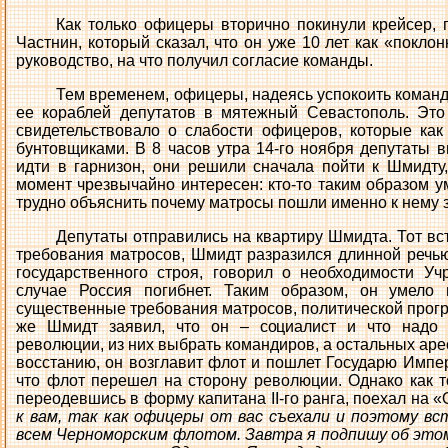
Как только офицеры вторично покинули крейсер, 
Частнин, который сказал, что он уже 10 лет как «покл
руководство, на что получил согласие команды.
Тем временем, офицеры, надеясь успокоить команд
ее кораблей депутатов в мятежный Севастополь. Это
свидетельствовало о слабости офицеров, которые ка
бунтовщиками. В 8 часов утра 14-го ноября депутаты в
идти в гарнизон, они решили сначала пойти к Шмидту,
момент чрезвычайно интересен: кто-то таким образом 
трудно объяснить почему матросы пошли именно к нему 
Депутаты отправились на квартиру Шмидта. Тот вс
требования матросов, Шмидт разразился длинной речью
государственного строя, говорил о необходимости Уч
случае Россия погибнет. Таким образом, он умело
существенные требования матросов, политической прог
же Шмидт заявил, что он – социалист и что надо 
революции, из них выбрать командиров, а остальных арес
восстанию, он возглавит флот и пошлет Государю Импер
что флот перешел на сторону революции. Однако как т
переодевшись в форму капитана II-го ранга, поехал на «
к вам, так как офицеры от вас съехали и поэтому вс
всем Черноморским флотом. Завтра я подпишу об этом 