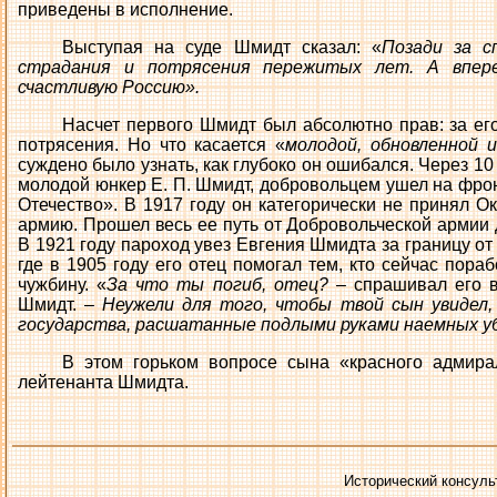
приведены в исполнение.
Выступая на суде Шмидт сказал: «
Позади за с
страдания и потрясения пережитых лет. А впере
счастливую Россию».
Насчет первого Шмидт был абсолютно прав: за ег
потрясения. Но что касается «
молодой, обновленной и
суждено было узнать, как глубоко он ошибался. Через 10
молодой юнкер Е. П. Шмидт, добровольцем ушел на фрон
Отечество». В 1917 году он категорически не принял О
армию. Прошел весь ее путь от Добровольческой армии 
В 1921 году пароход увез Евгения Шмидта за границу от 
где в 1905 году его отец помогал тем, кто сейчас пораб
чужбину. «
За что ты погиб, отец?
– спрашивал его в
Шмидт. –
Неужели для того, чтобы твой сын увидел
государства, расшатанные подлыми руками наемных уб
В этом горьком вопросе сына «красного адмира
лейтенанта Шмидта.
Исторический консуль