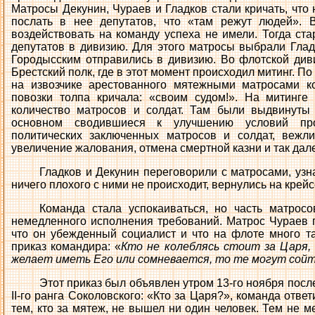
Матросы Декунин, Чураев и Гладков стали кричать, что
послать в нее депутатов, что «там режут людей». 
воздействовать на команду успеха не имели. Тогда ст
депутатов в дивизию. Для этого матросы выбрали Глад
Городысским отправились в дивизию. Во флотской див
Брестский полк, где в этот момент происходил митинг. По
на извозчике арестованного мятежными матросами к
повозки толпа кричала: «своим судом!». На митинге
количество матросов и солдат. Там были выдвинуты 
основном сводившиеся к улучшению условий пр
политических заключенных матросов и солдат, вежл
увеличение жалования, отмена смертной казни и так дал
Гладков и Декунин переговорили с матросами, узн
ничего плохого с ними не происходит, вернулись на крейс
Команда стала успокаиваться, но часть матрос
немедленного исполнения требований. Матрос Чураев п
что он убежденный социалист и что на флоте много та
приказ командира: «
Кто не колеблясь стоит за Царя,
желает иметь Его или сомневается, то те могут сойт
Этот приказ был объявлен утром 13-го ноября посл
II-го ранга Соколовского: «Кто за Царя?», команда ответ
тем, кто за мятеж, не вышел ни один человек. Тем не 