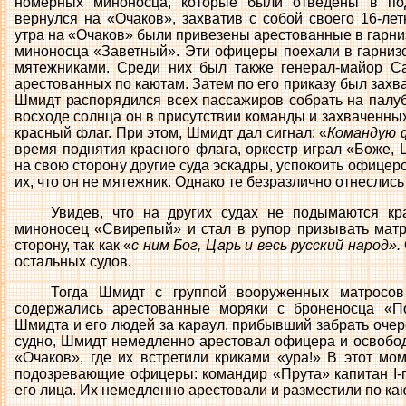
номерных миноносца, которые были отведены в по
вернулся на «Очаков», захватив с собой своего 16-лет
утра на «Очаков» были привезены арестованные в гарни
миноносца «Заветный». Эти офицеры поехали в гарнизо
мятежниками. Среди них был также генерал-майор Са
арестованных по каютам. Затем по его приказу был зах
Шмидт распорядился всех пассажиров собрать на палуб
восходе солнца он в присутствии команды и захваченны
красный флаг. При этом, Шмидт дал сигнал: «
Командую 
время поднятия красного флага, оркестр играл «Боже, 
на свою сторону другие суда эскадры, успокоить офицеро
их, что он не мятежник. Однако те безразлично отнеслись 
Увидев, что на других судах не подымаются к
миноносец «Свирепый» и стал в рупор призывать матро
сторону, так как «
с ним Бог, Царь и весь русский народ».
остальных судов.
Тогда Шмидт с группой вооруженных матросов
содержались арестованные моряки с броненосца «П
Шмидта и его людей за караул, прибывший забрать оче
судно, Шмидт немедленно арестовал офицера и освобод
«Очаков», где их встретили криками «ура!» В этот мо
подозревающие офицеры: командир «Прута» капитан I-
его лица. Их немедленно арестовали и разместили по ка