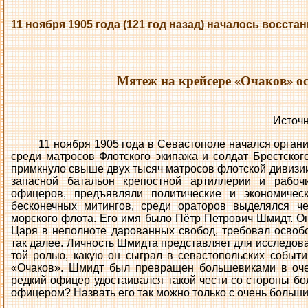
11 ноября 1905 года (121 год назад) началось восста
Мятеж на крейсере «Очаков» ос
Источ
11 ноября 1905 года в Севастополе начался орга
среди матросов Флотского экипажа и солдат Брестского
примкнуло свыше двух тысяч матросов флотской дивизии, 
запасной батальон крепостной артиллерии и рабоч
офицеров, предъявляли политические и экономичес
бесконечных митингов, среди ораторов выделялся ч
морского флота. Его имя было Пётр Петрович Шмидт. Он
Царя в неполноте дарованных свобод, требовал освоб
так далее. Личность Шмидта представляет для исследов
той ролью, какую он сыграл в севастопольских событи
«Очаков». Шмидт был превращен большевиками в очер
редкий офицер удостаивался такой чести со стороны б
офицером? Назвать его так можно только с очень больш