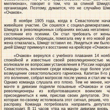
миллионах», говорит о том, что за спиной Шмидта
организации. Поэтому, думается, что не случайно Ш
«Очаков».
В ноябре 1905 года, когда в Севастополе нач
живейшее участие. Он сошелся с социал-демократами,
Шмидта в революционных собраниях весьма негативно с
состоянии его психики. Он стал требовать от жен
революционных сборищах, помогала ему в его новой ре
жена отказалась, Шмидт оставил ее. Увидеться им было
дней Шмидт примкнул к восстанию на крейсере «Очаков»
«Очаков» вернулся с учебного плавания 14 ноя
спокойной и известные своей революционностью м
волновали ее вопросами установления в России народо
Севастополь, волнения среди команды еще более усили
возмущении севастопольского гарнизона. Капитан II-го
это волнение, собрал матросов после ужина и стал им чи
Однако команда слушала его плохо. Тем не менее, ноч
мачте в дивизии подняли позывные «Очакова» и сигн
революционеры из взбунтовавшихся воинских ч
присоединиться к ним, прислав своих депутатов. Это
которая по-своему истолковала этот сигнал, решив, чт
расправу. Команда потребовала направить депутат
происходит. В 11 часов утра на мачте дивизии вновь