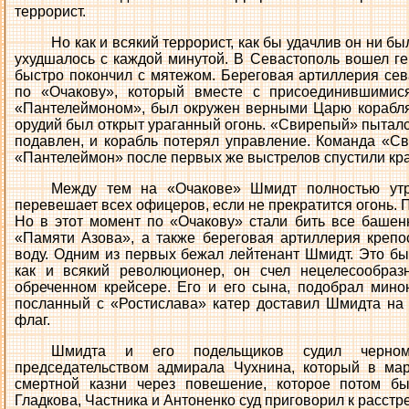
террорист.
Но как и всякий террорист, как бы удачлив он ни 
ухудшалось с каждой минутой. В Севастополь вошел ге
быстро покончил с мятежом. Береговая артиллерия сев
по «Очакову», который вместе с присоединившими
«Пантелеймоном», был окружен верными Царю корабля
орудий был открыт ураганный огонь. «Свирепый» пыталс
подавлен, и корабль потерял управление. Команда «Св
«Пантелеймон» после первых же выстрелов спустили кр
Между тем на «Очакове» Шмидт полностью утра
перевешает всех офицеров, если не прекратится огонь. П
Но в этот момент по «Очакову» стали бить все башен
«Памяти Азова», а также береговая артиллерия крепо
воду. Одним из первых бежал лейтенант Шмидт. Это был
как и всякий революционер, он счел нецелесообраз
обреченном крейсере. Его и его сына, подобрал мино
посланный с «Ростислава» катер доставил Шмидта на
флаг.
Шмидта и его подельщиков судил черномо
председательством адмирала Чухнина, который в ма
смертной казни через повешение, которое потом бы
Гладкова, Частника и Антоненко суд приговорил к расстр