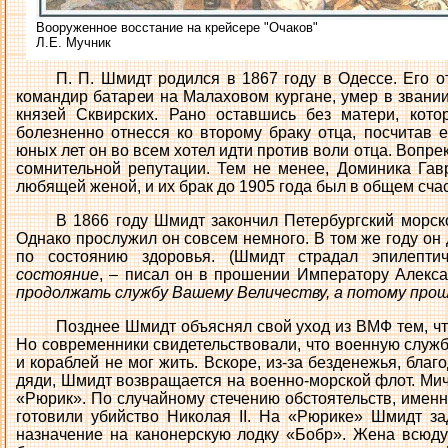
Вооруженное восстание на крейсере "Очаков"
Л.Е. Мучник
П. П. Шмидт родился в 1867 году в Одессе. Его о
командир батареи на Малаховом кургане, умер в звани
князей Сквирских. Рано оставшись без матери, кот
болезненно отнесся ко второму браку отца, посчитав 
юных лет он во всем хотел идти против воли отца. Вопре
сомнительной репутации. Тем не менее, Доминика Га
любящей женой, и их брак до 1905 года был в общем сча
В 1866 году Шмидт закончил Петербургский морск
Однако прослужил он совсем немного. В том же году он
по состоянию здоровья. (Шмидт страдал эпилептич
состояние
, – писал он в прошении Императору Алексан
продолжать службу Вашему Величеству, а потому прош
Позднее Шмидт объяснял свой уход из ВМФ тем, чт
Но современники свидетельствовали, что военную служб
и кораблей не мог жить. Вскоре, из-за безденежья, бла
дяди, Шмидт возвращается на военно-морской флот. Ми
«Рюрик». По случайному стечению обстоятельств, именн
готовили убийство Николая II. На «Рюрике» Шмидт за
назначение на канонерскую лодку «Бобр». Жена всюду 