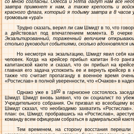
со мною согласны. Одесса и Ялта дадут нам все нео
завтра примкнет к нам, а также крепость и войск
красного флага, который я подыму завтра в 8 часов 
громовым «ура!»
Трудно сказать, верил ли сам Шмидт в то, что говор
а действовал под впечатлением момента. В очерке
Экзальтированный, пораженный величием открываю
столько руководил событиями, сколько вдохновлялся и
Но несмотря на экзальтацию, Шмидт явил себя ка
человек. Когда на крейсер прибыл капитан II-го ран
капитанской каюте и сказал, что он прибыл на крейсе
главная его задача успокоить ее и вернуть крейсер в
также что считает пропаганду в военное время очен
«Ростислав» в полной уверенности, что «Очаков» в наде
00
Однако уже в 18
в гарнизоне состоялось засед
Шмидт. Шмидт вновь заявил, что он социалист по убеж
Учредительного собрания. Он призвал ко всеобщему в
Шмидт сказал, что необходимо захватить «Ростислав»
план: он, Шмидт, пробравшись на «Ростислав», арестуе
команду всем офицерам собраться в адмиральской каюте, 
Тем временем, на сторону восстания перешли 