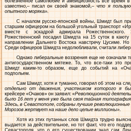
болезненное самолюбие и амбициозность все время в 
известно
,– писал он своей знакомой,–
что я пользую
опытного моряка».
С началом русско-японской войны, Шмидт был при
старшим офицером на большой угольный транспорт «Ир
вместе с эскадрой адмирала Рожественнского.
Рожественнский посадил Шмидта на 15 суток в каюту
направлении Дальнего Востока навстречу Цусиме. Но
Среди офицеров Шмидта недолюбливали, считали либер
Однако либеральные воззрения еще не означали то
антигосударственном мятеже. То, что все-таки это пр
Шмидт каким-то образом, еще до событий на «Оча
подпольем.
Сам Шмидт, хотя и туманно, говорил об этом на сле
отдельно от движения, участником которого я бы
крейсере «Очаков» он заявил: «
Революционной деятельн
было 16 лет у меня уже была своя тайная типография.
Здесь, в Севастополе, собраны лучшие революционные 
Морозов жертвует на наше дело целые миллионы».
Хотя из этих путанных слов Шмидта трудно выясни
выдается за действительное, но тот факт, что его под
Севастополя, что о его существовании знал сам Лен