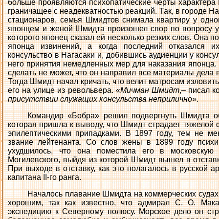
больше проявляются психопатические черты характера 
граничащее с неадекватностью реакций. Так, в городе На
стационаров, семья Шмидтов снимала квартиру у одног
японцем и женой Шмидта произошел спор по вопросу ус
которого японец сказал ей несколько резких слов. Она п
японца извинений, а когда последний отказался их
консульство в Нагасаки и, добившись аудиенции у консул
него принятия немедленных мер для наказания японца. 
сделать не может, что он направил все материалы дела 
Тогда Шмидт начал кричать, что велит матросам изловить
его на улице из револьвера. «
Мичман Шмидт
,– писал 
присутствии служащих консульства неприлично
».
Командир «Бобра» решил подвергнуть Шмидта о
которая пришла к выводу, что Шмидт страдает тяжелой 
эпилептическими припадками. В 1897 году, тем не м
звание лейтенанта. Со слов жены в 1899 году психи
ухудшилось, что она поместила его в московскую 
Могилевского, выйдя из которой Шмидт вышел в отставк
При выходе в отставку, как это полагалось в русской 
капитана II-го ранга.
Началось плавание Шмидта на коммерческих судах.
хорошим, так как известно, что адмирал С. О. Мак
экспедицию к Северному полюсу. Морское дело он стр