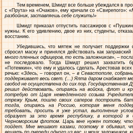
Тем временем, Шмидт все больше убеждался в пров
с «Прута» на «Очаков», ему кричали со «Свирепого»: «
разбойник, заставляешь себе служить!»
Шмидт приказал отпустить пассажиров с «Пушкин
нужны. К его удивлению, двое из них, студенты, отказ
восстанию.
Убедившись, что мятеж не получает поддержки 
сбросил маску и принялся действовать как заправский
много пленных офицеров, то есть заложников
», – посл
не последовало. Тогда Шмидт решил захватить б
«Потемкин», что ему и удалось сделать. Арестовав все
речью: «
Здесь,
– говорил он, –
в Севастополе, собран
поддерживает весь свет. (…) Ялта даром снабжает ме
свобод не осуществлена до сих пор. Государственная Д
решил действовать, опираясь на войска, флот и кр
потребую от Царя немедленного созыва Учредительн
отрежу Крым, пошлю своих саперов построить бат
тогда, опираясь на Россию, которая меня подде
требовать, просить я уже устал, выполнение усло
образует за это время республику, в которой я
Черноморским флотом. Царь мне нужен потому, что 
пойдет. Мне мешают казаки, поэтому я объявил, чт
вешать по очереди одного из вас, и моих заложников, 