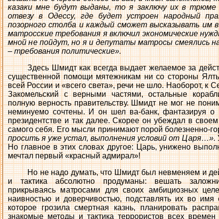
казаки мне будут выданы, то я заключу их в трюме
отвезу в Одессу, где будет устроен народный пра
позорного столба и каждый сможет высказывать им в 
матросские требования я включил экономические нужды,
мной не пойдут, но я и депутаты матросы смеялись на
– требования политические».
Здесь Шмидт как всегда выдает желаемое за дейст
существенной помощи мятежникам ни со стороны Ялты
всей России и «всего света», речи не шло. Наоборот, к 
Закомельский с верными частями, остальные корабл
полную верность правительству. Шмидт не мог не поним
неминуемо сочтены. И он шел ва-банк, фантазируя о 
президентстве и так далее. Скорее он убеждал в свое
самого себя. Его мысли принимают порой болезненно-го
просить я уже устал, выполнения условий от Царя…».
Но главное в этих словах другое: Царь, унижено выпо
мечтал первый «красный адмирал»!
Но не надо думать, что Шмидт был невменяем и дей
и тактика абсолютно продуманы: вешать заложни
прикрываясь матросами для своих амбициозных целе
наивностью и доверчивостью, подставлять их во имя 
которое грозила смертная казнь, планировать распр
знакомые методы и тактика террористов всех времен