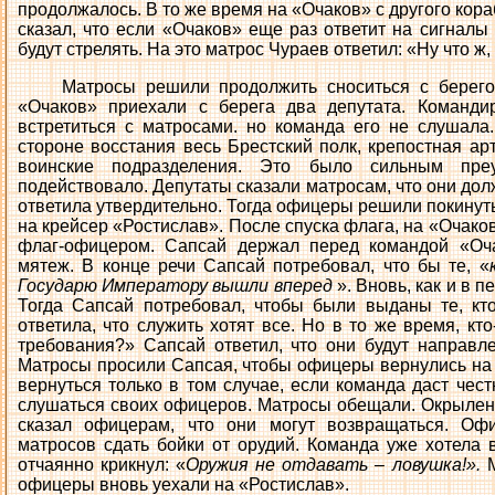
продолжалось. В то же время на «Очаков» с другого кор
сказал, что если «Очаков» еще раз ответит на сигналы
будут стрелять. На это матрос Чураев ответил: «Ну что ж,
Матросы решили продолжить сноситься с берего
«Очаков» приехали с берега два депутата. Команди
встретиться с матросами. но команда его не слушала.
стороне восстания весь Брестский полк, крепостная ар
воинские подразделения. Это было сильным пре
подействовало. Депутаты сказали матросам, что они до
ответила утвердительно. Тогда офицеры решили покинуть 
на крейсер «Ростислав». После спуска флага, на «Очаков
флаг-офицером. Сапсай держал перед командой «Оча
мятеж. В конце речи Сапсай потребовал, что бы те, «
Государю Императору вышли вперед
». Вновь, как и в 
Тогда Сапсай потребовал, чтобы были выданы те, кт
ответила, что служить хотят все. Но в то же время, кт
требования?» Сапсай ответил, что они будут направл
Матросы просили Сапсая, чтобы офицеры вернулись на 
вернуться только в том случае, если команда даст чес
слушаться своих офицеров. Матросы обещали. Окрылен
сказал офицерам, что они могут возвращаться. Оф
матросов сдать бойки от орудий. Команда уже хотела в
отчаянно крикнул: «
Оружия не отдавать – ловушка!».
офицеры вновь уехали на «Ростислав».