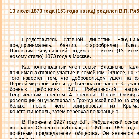
13 июля 1873 года (153 года назад) родился В.П. Р
Представитель славной династии Рябушинс
предприниматель, банкир, старообрядец Влад
Павлович Рябушинский родился 1 июля (13 июл
новому стилю) 1873 года в Москве.
Как полноправный член семьи, Владимир Павл
принимал активное участие в семейном бизнесе, но к
того известен тем, что добровольцем ушёл на ф
Первой мировой войны,где был опасно ранен. За учас
боевых действиях В.П. Рябушинский награ
Георгиевским крестом 4 степени. После Октябрь
революции он участвовал в Гражданской войне на сто
белых, после чего эмигрировал из Крым
Константинополь, затем переехал во Францию.
В Париже в 1927 году В.П. Рябушинский основ
возглавил Общество «Икона», с 1951 по 1955 годы
почётным председателем общества. Он является 
иконописи.