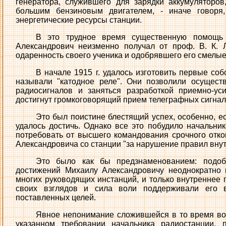
генератора, служившего для зарядки аккумуляторо
большим бензиновым двигателем, - иначе говоря
энергетические ресурсы станции.
В это трудное время существенную помощь
Александрович неизменно получал от проф. В. К. 
одаренность своего ученика и одобрявшего его смелые
В начале 1915 г. удалось изготовить первые с
называли "катодное реле". Они позволили осущест
радиосигналов и заняться разработкой приемно-ус
достигнут громкоговорящий прием телеграфных сигнал
Это был поистине блестящий успех, особенно, ес
удалось достичь. Однако все это побудило начальни
потребовать от высшего командования срочного отк
Александровича со станции "за нарушение правил внут
Это было как бы предзнаменованием: подоб
достижений Михаилу Александровичу неоднократно 
многих руководящих инстанций, и только внутреннее 
своих взглядов и сила воли поддерживали его 
поставленных целей.
Явное непонимание сложившейся в то время во
указанном требовании начальника радиостанции, 