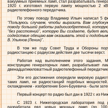
вакуумных приемных ламп, стал разрабатывать генер
1920 г. изготовил первую лампу мощностью 2 кВ
радиотелефонного передатчика.
По этому поводу Владимир Ильич написал 5 фев
"Пользуюсь случаем, чтобы выразить Вам глубоку
поводу большой работы радиоизобретений, которую
"без расстояний", которую Вы создаете, будет вел
содействие обещаю вам оказывать этой и подобным
В. Ульянов (Ленин)"
.
В том же году Совет Труда и Обороны пору
радиостанцию с радиусом действия две тысячи верст.
Работая над выполнением этого задания, М.
конструкцию генераторных ламп, разрабатывает ла
двенадцатикиловаттный радиотелефонный передатчик
Эти его достижения опередили мировую радиот
таких ламп, ни радиостанций подобных мощносте
охлаждением - изобретение Бонч-Бруевича - были зате
Первый концерт по радио был дан в 1922 г. из Ни
С 1923 г. Нижегородская лаборатория под р
разработала ряд новых мощных ламп (до 100 к