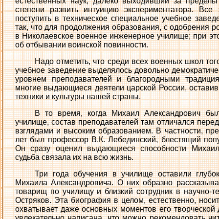
естественных наук, далеко выходивший за пределы
степени развить интуицию экспериментатора. Все
поступить в техническое специальное учебное завед
так, что для продолжения образования, с одобрения р
в Николаевское военное инженерное училище; при э
об отбывании воинской повинности.
Надо отметить, что среди всех военных школ то
учебное заведение выделялось довольно демократич
уровнем преподавателей и благородными традици
многие выдающиеся деятели царской России, оставивш
техники и культуры нашей страны.
В то время, когда Михаил Александрович был
училище, состав преподавателей там отличался пер
взглядами и высоким образованием. В частности, пр
лет был профессор В.К. Лебединский, блестящий попу
Он сразу оценил выдающиеся способности Михаил
судьба связала их на всю жизнь.
Три года обучения в училище оставили глубо
Михаила Александровича. О них образно рассказыва
товарищ по училищу и близкий сотрудник в научно-т
Остряков. Эта биография в целом, естественно, носи
охватывает даже основных моментов его творческой д
увлекательно написана, что можно рекомендовать чи