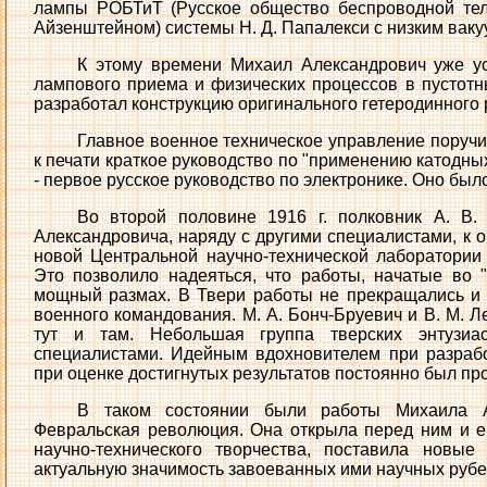
лампы РОБТиТ (Русское общество беспроводной тел
Айзенштейном) системы Н. Д. Папалекси с низким ваку
К этому времени Михаил Александрович уже ус
лампового приема и физических процессов в пустот
разработал конструкцию оригинального гетеродинного
Главное военное техническое управление поручи
к печати краткое руководство по "применению катодн
- первое русское руководство по электронике. Оно было
Во второй половине 1916 г. полковник А. В
Александровича, наряду с другими специалистами, к о
новой Центральной научно-технической лаборатории
Это позволило надеяться, что работы, начатые во 
мощный размах. В Твери работы не прекращались и
военного командования. М. А. Бонч-Бруевич и В. М. 
тут и там. Небольшая группа тверских энтузиас
специалистами. Идейным вдохновителем при разраб
при оценке достигнутых результатов постоянно был пр
В таком состоянии были работы Михаила Ал
Февральская революция. Она открыла перед ним и 
научно-технического творчества, поставила новы
актуальную значимость завоеванных ими научных рубе