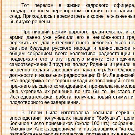
Тот перелом в жизни кадрового офицера
государственным переворотом, оставил в сознании
след. Приходилось пересмотреть в корне те жизненные
были уже решены.
Прогнивший режим царского правительства и с
армии давно уже убедили его в неизбежности гр
пережить ее для интеллигентного человека было не
светлое будущее русского народа и единогласное 
общим собранием всего коллектива радиостанции
поддержали его в эту трудную минуту. Его подчин
самоотверженный труд на пользу Родины и ценили е
искренно желали завершения начатых работ. Однов
должности и начальник радиостанции В. М. Лещинский
Эта поддержка со стороны младших товарищей, стол
прежнего высшего командования, произвела на моло
Она укрепила их решение во что бы то ни стало п
Исследовательская работа получила новый стимул и
плодотворного ее завершения.
В Твери была изготовлена большая серия (о
впоследствии получивших название "бабушка", цели
большое число приемников (около 100 шт.), собранн
Михаилом Александровичем, и называвшихся "катод
разработана и теория процессов, протекавших в вакуу