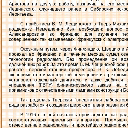
Аристова на другую: работу, назначив на его мес
Лещинского, служившего ранее в Сибирских искр
Леонтьева.
С прибытием В. М. Лещинского в Тверь Михаи
поддержку. Немедленно был возбужден: вопрос 
Александровича во Францию для изучения тех
совершенных так называемых "французских" электрон
Окружным путем, через Финляндию, Швецию и А
проехал во Францию и в течение месяца сумел оз
технологии радиоламп. Без промедления он воз
дальнейших работ. За это время В. М. Лещинской офиц
работе Тверской станции профессора В. К. Лебеди
экспериментов и мастерской помещение из трех комна
установил отдельный двигатель и даже добился о
управления (ГВТУ) финансируемого заказа на с
приемников с отечественными лампами конструкции Б
Так родилась Тверская "внештатная лаборатори
ряда разработок и создания широкого плана развития 
В 1916 г. в ней началось производство как ра
соответствующих приемных аппаратов. Промышле
отечественные радиолампы и простейшую радиоприем