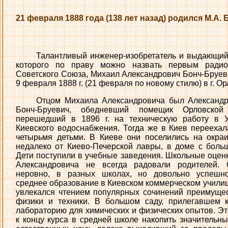
21 февраля 1888 года (138 лет назад) родился М.А.
Талантливый инженер-изобретатель и выдающий
которого по праву можно назвать первым радио
Советского Союза, Михаил Александрович Бонч-Бруев
9 февраля 1888 г. (21 февраля по новому стилю) в г. Ор
Отцом Михаила Александровича был Александ
Бонч-Бруевич, обедневший помещик Орловской 
перешедший в 1896 г. на техническую работу в 
Киевского водоснабжения. Тогда же в Киев переехал
четырьмя детьми. В Киеве они поселились на окраи
недалеко от Киево-Печерской лавры, в доме с боль
Дети поступили в учебные заведения. Школьные оцен
Александровича не всегда радовали родителей. 
неровно, в разных школах, но довольно успешно
среднее образование в Киевском коммерческом училищ
увлекался чтением популярных сочинений преимущес
физики и техники. В большом саду, прилегавшем к
лабораторию для химических и физических опытов. Э
к концу курса в средней школе накопить значительны