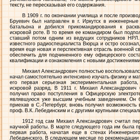
тексту, не пересказывая его содержания.
В 1909 г. по окончании училища и после произво
Бруевич был направлен в г. Иркутск в инженерные 
батальона и добился прикомандирования к раскв
искровой роте. В то время ее командиром был подпо
ставший потом одним из ведущих сотрудников НРЛ
известного радиоспециалиста Вюрца и остро осознал,
время еще новая и перспективная отрасль военной св
обеспечить для подчиненного ему офицерского сос
квалификации и ознакомления с новыми достижениями 
Михаил Александрович полностью воспользовался
начал самостоятельно интенсивно изучать физику и ма
его первая серьезная экспериментальная работа
искровой разряд. В 1911 г. Михаил Александрович
получил право поступления в Офицерскую электроте
являвшуюся уже высшим учебным заведением. Он б
приехав в С.-Петербург, вновь получил возможность 
проф. В.К. Лебединским и с другими крупными специал
1912 год сам Михаил Александрович считал пе
научной работы. В марте следующего года им была п
первая работа, начатая еще в стенах Инженерного
Лебединского. В следующем месяце по рекомендации п