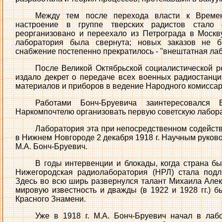
Между тем после перехода власти к Времен
настроение в группе тверских радистов стало 
реорганизовано и переехало из Петрограда в Москв
лаборатория была свернута; новых заказов не б
снабжение постепенно прекратилось - "внештатная лаб
После Великой Октябрьской социалистической р
издало декрет о передаче всех военных радиостанц
материалов и приборов в ведение Народного комиссар
Работами Бонч-Бруевича заинтересовался
Наркомпочтелю организовать первую советскую лабор
Лаборатория эта при непосредственном содейств
в Нижнем Новгороде 2 декабря 1918 г. Научным руков
М.А. Бонч-Бруевич.
В годы интервенции и блокады, когда страна б
Нижегородская радиолаборатория (НРЛ) стала подл
Здесь во всю ширь развернулся талант Михаила Але
мировую известность и дважды (в 1922 и 1928 гг.) 
Красного Знамени.
Уже в 1918 г. М.А. Бонч-Бруевич начал в лаб