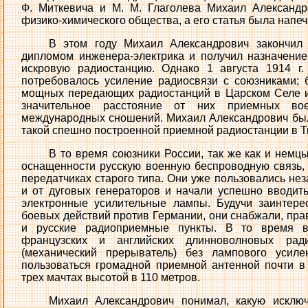
Ф. Миткевича и М. М. Глаголева Михаил Александр
физико-химического общества, а его статья была напеча
В этом году Михаил Александрович закончил 
дипломом инженера-электрика и получил назначени
искровую радиостанцию. Однако 1 августа 1914 г.
потребовалось усиление радиосвязи с союзниками; 
мощных передающих радиостанций в Царском Селе и
значительное расстояние от них приемных в
международных сношений. Михаил Александрович бы
такой спешно построенной приемной радиостанции в Т
В то время союзники России, так же как и немц
оснащенности русскую военную беспроводную связь,
передатчиках старого типа. Они уже пользовались н
и от дуговых генераторов и начали успешно вводит
электронные усилительные лампы. Будучи заинтере
боевых действий против Германии, они снабжали, пра
и русские радиоприемные пункты. В то время в
французских и английских длинноволновых рад
(механический прерыватель) без лампового уси
пользоваться громадной приемной антенной почти в
трех мачтах высотой в 110 метров.
Михаил Александрович понимал, какую исклю