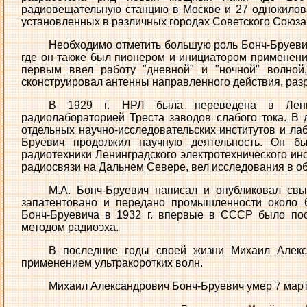
радиовещательную станцию в Москве и 27 однокилов
установленных в различных городах Советского Союза
Необходимо отметить большую роль Бонч-Бруевич
где он также был пионером и инициатором применени
первым ввел работу "дневной" и "ночной" волной
сконструировал антенны направленного действия, разр
В 1929 г. НРЛ была переведена в Лени
радиолабораторией Треста заводов слабого тока. В
отдельных научно-исследовательских институтов и ла
Бруевич продолжил научную деятельность. Он б
радиотехники Ленинградского электротехнического ин
радиосвязи на Дальнем Севере, вел исследования в о
М.А. Бонч-Бруевич написал и опубликовал св
запатентовано и передано промышленности около 6
Бонч-Бруевича в 1932 г. впервые в СССР было по
методом радиоэха.
В последние годы своей жизни Михаил Алекс
применением ультракоротких волн.
Михаил Александрович Бонч-Бруевич умер 7 марта