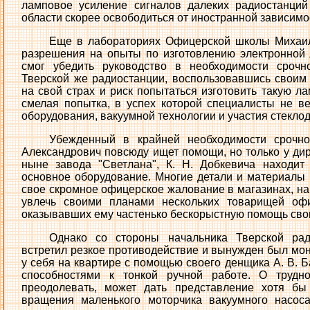
ламповое усиление сигналов далеких радиостанций
области скорее освободиться от иностранной зависимо
Еще в лабораториях Офицерской школы Михаил
разрешения на опыты по изготовлению электронной 
смог убедить руководство в необходимости сроч
Тверской же радиостанции, воспользовавшись свои
на свой страх и риск попытаться изготовить такую л
смелая попытка, в успех которой специалисты не в
оборудования, вакуумной технологии и участия стекло
Убежденный в крайней необходимости срочно
Александрович повсюду ищет помощи, но только у дир
ныне завода "Светлана", К. Н. Добкевича находит
основное оборудование. Многие детали и материалы
свое скромное офицерское жалование в магазинах, на 
увлечь своими планами нескольких товарищей оф
оказывавших ему частенько бескорыстную помощь сво
Однако со стороны начальника Тверской рад
встретил резкое противодействие и вынужден был мо
у себя на квартире с помощью своего денщика А. В. 
способностями к тонкой ручной работе. О трудно
преодолевать, может дать представление хотя б
вращения маленького моторчика вакуумного насос