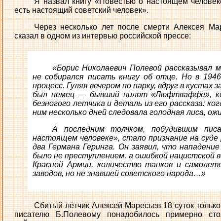
Я назвал книгу «Повестью о настоящем человек
есть настоящий советский человек».
Через несколько лет после смерти Алексея Ма
сказал в одном из интервью российской прессе:
«Борис Николаевич Полевой рассказывал м
не собирался писать книгу об отце. Но в 194
процесс. Гуляя вечером по парку, вдруг в кустах 
был немец — бывший пилот «Люфтваффе», ко
безногого летчика и деталь из его рассказа: ког
ним несколько дней следовала голодная лиса, ож
А последним толчком, побудившим пис
настоящем человеке», стало признание на суде
два Германа Геринга. Он заявил, что нападени
было не преступлением, а ошибкой нацистской 
Красной Армии, количество танков и самолет
заводов, но не знавшей советского народа…»
Сбитый лётчик Алексей Маресьев 18 суток только 
писателю Б.Полевому понадобилось примерно сто