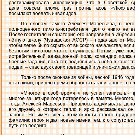
растиражировала информацию, что в Советской А
дела совсем плохи, раз против асов «Люфтва
посылают воевать инвалидов.
По словам самого Алексея Маресьева, в него,
полноценного пилота-истребителя, долго никто не в
После госпиталя и санатория его направили в Ибреси
лётную школу (Чувашская АССР) – подальше от Мос
чтобы легче было скрыть от высокого начальства, если
безногим пилотом что-то случилось. Потом, уже по
истребительный авиационный полк, командир полка 
боевые задания, пока тот, поднявшись в небо в качес
подвиг – спас двух своих товарищей и уничтожил два с
Только после окончания войны, весной 1946 года
штатскими, пришло время обработать записанное со с
«Многое в своё время я не успел записать,- п
многое за четыре года потерялось в памяти. Многого,
тогда Алексей Маресьев. Пришлось додумывать, допо
его друзей, о которых тепло и ярко рассказывал он
заново. Не имея здесь возможности строго придерж
фамилию героя и дал новые имена тем, кто сопутствов
пути его подвига.