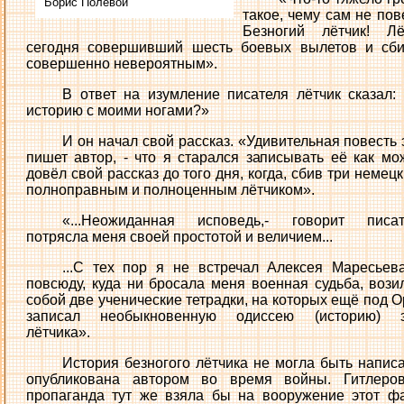
Борис Полевой
такое, чему сам не пов
Безногий лётчик! Лёт
сегодня совершивший шесть боевых вылетов и сби
совершенно невероятным».
В ответ на изумление писателя лётчик сказал: 
историю с моими ногами?»
И он начал свой рассказ. «Удивительная повесть э
пишет автор, - что я старался записывать её как мо
довёл свой рассказ до того дня, когда, сбив три немец
полноправным и полноценным лётчиком».
«...Неожиданная исповедь,- говорит писате
потрясла меня своей простотой и величием...
...С тех пор я не встречал Алексея Маресьев
повсюду, куда ни бросала меня военная судьба, вози
собой две ученические тетрадки, на которых ещё под 
записал необыкновенную одиссею (историю) э
лётчика».
История безногого лётчика не могла быть напис
опубликована автором во время войны. Гитлеров
пропаганда тут же взяла бы на вооружение этот ф