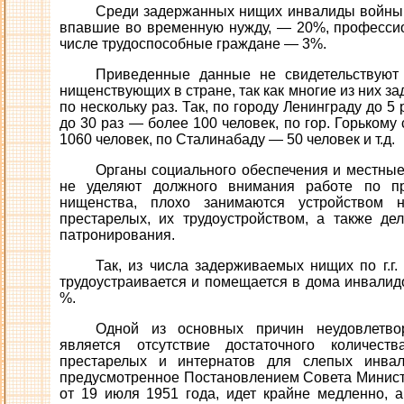
Среди задержанных нищих инвалиды войны и
впавшие во временную нужду, — 20%, професси
числе трудоспособные граждане — 3%.
Приведенные данные не свидетельствуют 
нищенствующих в стране, так как многие из них 
по нескольку раз. Так, по городу Ленинграду до 5
до 30 раз — более 100 человек, по гор. Горьком
1060 человек, по Сталинабаду — 50 человек и т.д.
Органы социального обеспечения и местные
не уделяют должного внимания работе по п
нищенства, плохо занимаются устройством
престарелых, их трудоустройством, а также д
патронирования.
Так, из числа задерживаемых нищих по г.г.
трудоустраивается и помещается в дома инвалид
%.
Одной из основных причин неудовлетвор
является отсутствие достаточного количес
престарелых и интернатов для слепых инвали
предусмотренное Постановлением Совета Минис
от 19 июля 1951 года, идет крайне медленно, 