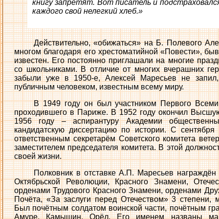
книгу запретят. Вот писатель и подстраховался. 
каждого свой нелегкий хлеб.»
Действительно, «обижаться» на Б. Полевого Але
многом благодаря его хрестоматийной «Повести», быв
известен. Его постоянно приглашали на многие празд
со школьниками. В отличие от многих вчерашних гер
забыли уже в 1950-е, Алексей Маресьев не запил,
публичным человеком, известным всему миру.
В 1949 году он был участником Первого Всемир
проходившего в Париже. В 1952 году окончил Высшу
1956 году – аспирантуру Академии обществен
кандидатскую диссертацию по истории. С сентября
ответственным секретарём Советского комитета вете
заместителем председателя комитета. В этой должнос
своей жизни.
Полковник в отставке А.П. Маресьев награждён
Октябрьской Революции, Красного Знамени, Отече
орденами Трудового Красного Знамени, орденами Дру
Почёта, «За заслуги перед Отечеством» 3 степени,
Был почётным солдатом воинской части, почётным гр
Амуре, Камышин, Орёл. Его именем названы мал