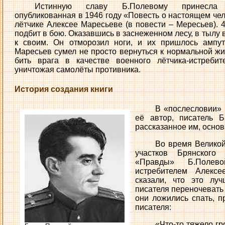
Истинную славу Б.Полевому принесла
опубликованная в 1946 году «Повесть о настоящем чел
лётчике Алексее Маресьеве (в повести – Мересьев). 
подбит в бою. Оказавшись в заснеженном лесу, в тылу в
к своим. Он отморозил ноги, и их пришлось ампут
Маресьев сумел не просто вернуться к нормальной жи
бить врага в качестве военного лётчика-истреб
уничтожая самолёты противника.
История создания книги
В «послесловии» 
её автор, писатель Б
рассказанное им, осно
Во время Великой
участков Брянского
«Правды» Б.Полев
истребителем Алекс
сказали, что это луч
писателя переночевать в
они ложились спать, п
писателя:
«Что-то тяжело гр