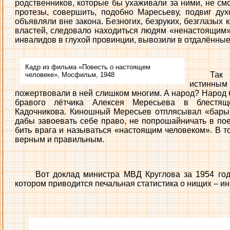
родственников, которые бы ухаживали за ними, не смо
протезы, совершить, подобно Маресьеву, подвиг ду
объявляли вне закона. Безногих, безруких, безглазых 
властей, следовало находиться людям «ненастоящим
инвалидов в глухой провинции, вывозили в отдалённы
Кадр из фильма «Повесть о настоящем
Так 
человеке», Мосфильм, 1948
истинн
пожертвовали в ней слишком многим. А народ? Народ 
бравого лётчика Алексея Мересьева в блестя
Кадочникова. Киношный Мересьев отплясывал «бары
дабы завоевать себе право, не попрошайничать в поез
бить врага и называться «настоящим человеком». В т
верным и правильным.
Вот доклад министра МВД Круглова за 1954 год 
котором приводится печальная статистика о нищих – и