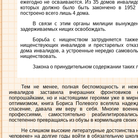
ежегодно не осваиваются. Из 35 домов инвалидо
которых должно было быть закончено в 1952 
построено всего лишь 4 дома.
В связи с этим органы милиции вынужде
задерживаемых нищих освобождать.
Борьба с нищенством затрудняется также
нищенствующих инвалидов и престарелых отказ
дома инвалидов, а устроенные нередко самовол
нищенствовать.
Закона о принудительном содержании таких л
Тем не менее, полная беспомощность и неж
инвалидов заставила вчерашних фронтовиков 
попрошайками, но и настоящими героями уже в мирн
оптимизмом, книга Бориса Полевого вселяла надеж
спасение, давала им веру в себя. Многие воен
профессиями, самостоятельно реабилитировалис
постепенно превращаясь из обузы в кормильцев своих 
Не слишком высокие литературные достоинства 
человеке» на долгие годы войти в обязательную школ