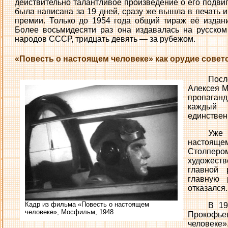
действительно талантливое произведение о его подви
была написана за 19 дней, сразу же вышла в печать 
премии. Только до 1954 года общий тираж её издани
Более восьмидесяти раз она издавалась на русском
народов СССР, тридцать девять — за рубежом.
«Повесть о настоящем человеке» как орудие сове
Посл
Алексея М
пропаганд
каждый
единствен
Уже
настоящ
Столпе
художеств
главной 
главную 
отказался.
Кадр из фильма «Повесть о настоящем
В 19
человеке», Мосфильм, 1948
Прокоф
человеке»