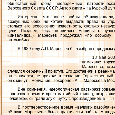
общественный фонд, молодёжные патриотическ
Верховного Совета СССР. Автор книги «На Курской дуге»
Интересно, что после войны лётчику-инвали
воздушных боях, не хотели выдавать права на упр
столько его всесоюзная известность, сколько незау
цели. Позднее, когда появились машины с ручн
«инвалидки»), Маресьев продолжал «по особому
автомобиле.
В 1989 году А.П. Маресьев был избран народным
18 мая 200
намечался торже
Маресьева, но з
случился сердечный приступ. Его доставили в реанима
он скончался, не приходя в сознание. Торжественный 
он с минуты молчания. Похоронен А.П. Маресьев в Мо
Вне сомнения, идеологическая растиражированн
советское время и хрестоматийный глянец, покрывш
человеке», сыграли злую шутку с произведением Б. Н. 
В постперестроечное время «великих разоблачен
лётчике Маресьеве была практически забыта молоды