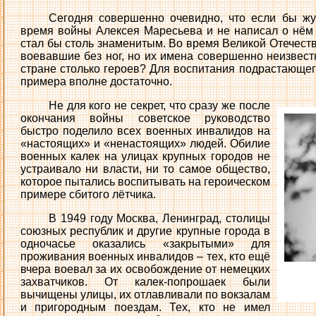
Сегодня совершенно очевидно, что если бы жу
время войны Алексея Маресьева и не написал о нём к
стал бы столь знаменитым. Во время Великой Отечест
воевавшие без ног, но их имена совершенно неизвес
стране столько героев? Для воспитания подрастающег
примера вполне достаточно.
Не для кого не секрет, что сразу же после
окончания войны советское руководство
быстро поделило всех военных инвалидов на
«настоящих» и «ненастоящих» людей. Обилие
военных калек на улицах крупных городов не
устраивало ни власти, ни то самое общество,
которое пытались воспитывать на героическом
примере сбитого лётчика.
В 1949 году Москва, Ленинград, столицы
союзных республик и другие крупные города в
одночасье оказались «закрытыми» для
проживания военных инвалидов – тех, кто ещё
вчера воевал за их освобождение от немецких
захватчиков. От калек-попрошаек были
вычищены улицы, их отлавливали по вокзалам
и пригородным поездам. Тех, кто не имел