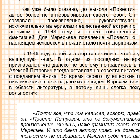
Как уже было сказано, до выхода «Повести»
автор более не интервьюировал своего героя. Он
создавал произведение, руководствуясь
исключительно материалами единственной встречи с
лётчиком в 1943 году и своей собственной
фантазией. Для Маресьева появление «Повести о
настоящем человеке» в печати стало почти сюрпризом.
В 1946 году герой и автор встретились, чтобы 
вышедшую книгу. В одном из последних интер
признавался, что далеко не всё ему понравилось в
Алексей Петрович всегда оставлял на совести писате
с поеданием ёжика. Во время своего путешествия 
никаких ёжиков не ел и даже их не видел. Впрочем, бо
в области литературы, а потому лишь слегка пожу
вольности»:
«Почти все, что ты написал, говорю, прав
он: «Прости, Петрович, это не документальна
произведение. Видишь, даже фамилию твою хоть
Мересьев. И это дает автору право на домыс
тонкостях не разбирался. Мыслил себе так: ав