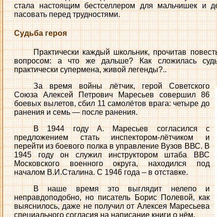
стала настоящим бестселлером для мальчишек и де
пасовать перед трудностями.
Судьба героя
Практически каждый школьник, прочитав повест
вопросом: а что же дальше? Как сложилась судь
практически супермена, живой легенды?..
За время войны лётчик, герой Советского
Союза Алексей Петрович Маресьев совершил 86
боевых вылетов, сбил 11 самолётов врага: четыре до
ранения и семь — после ранения.
В 1944 году А. Маресьев согласился с
предложением стать инспектором-лётчиком и
перейти из боевого полка в управление Вузов ВВС. В
1945 году он служил инструктором штаба ВВС
Московского военного округа, находился под
началом В.И.Сталина. С 1946 года – в отставке.
В наше время это выглядит нелепо и
неправдоподобно, но писатель Борис Полевой, как
выяснилось, даже не получил от Алексея Маресьева
специального согласия на написание книги о нём.