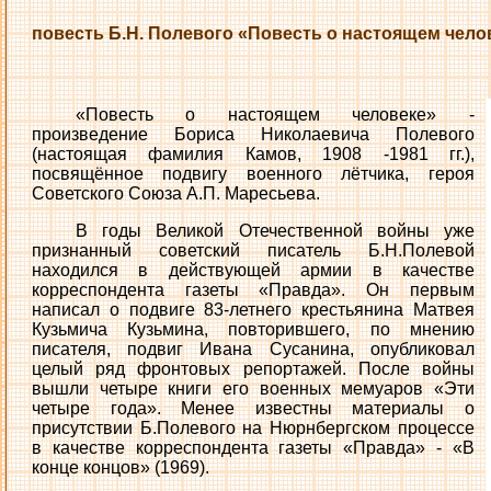
повесть Б.Н. Полевого «Повесть о настоящем чело
«Повесть о настоящем человеке» -
произведение Бориса Николаевича Полевого
(настоящая фамилия Камов, 1908 -1981 гг.),
посвящённое подвигу военного лётчика, героя
Советского Союза А.П. Маресьева.
В годы Великой Отечественной войны уже
признанный советский писатель Б.Н.Полевой
находился в действующей армии в качестве
корреспондента газеты «Правда». Он первым
написал о подвиге 83-летнего крестьянина Матвея
Кузьмича Кузьмина, повторившего, по мнению
писателя, подвиг Ивана Сусанина, опубликовал
целый ряд фронтовых репортажей. После войны
вышли четыре книги его военных мемуаров «Эти
четыре года». Менее известны материалы о
присутствии Б.Полевого на Нюрнбергском процессе
в качестве корреспондента газеты «Правда» - «В
конце концов» (1969).